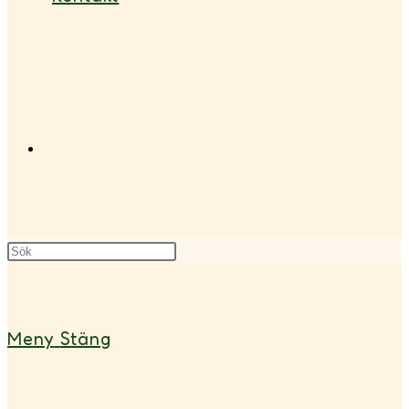
Slå
på/av
Meny
Stäng