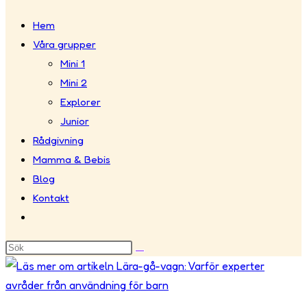
Hem
webbplatssökning
Våra grupper
Mini 1
Mini 2
Explorer
Junior
Rådgivning
Mamma & Bebis
Blog
Kontakt
Slå
på/av
webbplatssökning