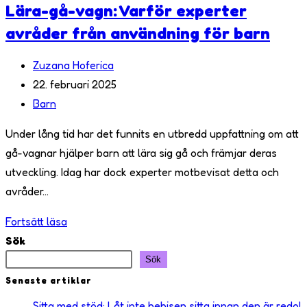
Lära-gå-vagn: Varför experter
avråder från användning för barn
Inläggsförfattare:
Zuzana Hoferica
Inlägget
22. februari 2025
publicerat:
Inläggskategori:
Barn
Under lång tid har det funnits en utbredd uppfattning om att
gå-vagnar hjälper barn att lära sig gå och främjar deras
utveckling. Idag har dock experter motbevisat detta och
avråder…
Lära-
Fortsätt läsa
gå-
Sök
vagn:
Sök
Varför
Senaste artiklar
experter
Sitta med stöd: Låt inte bebisen sitta innan den är redo!