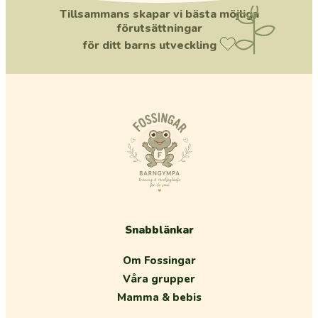
Tillsammans skapar vi bästa möjliga
förutsättningar
för ditt barns utveckling
Snabblänkar
Om Fossingar
Våra grupper
Mamma & bebis