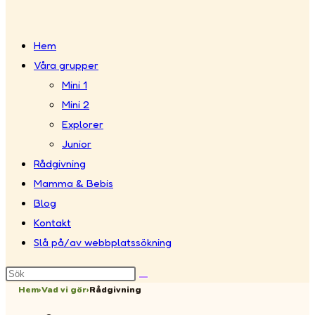
Hem
Våra grupper
Mini 1
Mini 2
Explorer
Junior
Rådgivning
Mamma & Bebis
Blog
Kontakt
Slå på/av webbplatssökning
Hem
›
Vad vi gör
›
Rådgivning