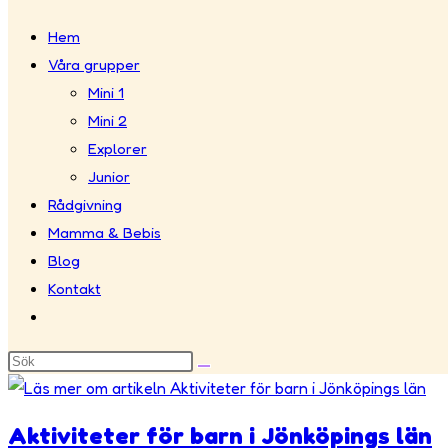
Hem
webbplatssökning
Våra grupper
Mini 1
Mini 2
Explorer
Junior
Rådgivning
Mamma & Bebis
Blog
Kontakt
Slå
på/av
webbplatssökning
Aktiviteter för barn i Jönköpings län