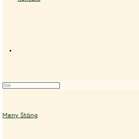
Slå
på/av
Meny
Stäng