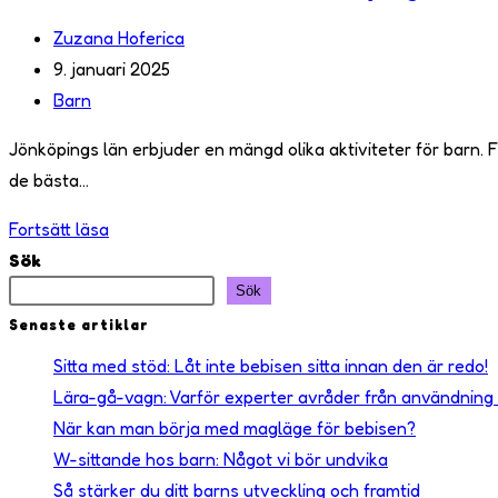
Inläggsförfattare:
Zuzana Hoferica
Inlägget
9. januari 2025
publicerat:
Inläggskategori:
Barn
Jönköpings län erbjuder en mängd olika aktiviteter för barn. 
de bästa…
Aktiviteter
Fortsätt läsa
för
Sök
barn
Sök
i
Senaste artiklar
Jönköpings
Sitta med stöd: Låt inte bebisen sitta innan den är redo!
län
Lära-gå-vagn: Varför experter avråder från användning 
När kan man börja med magläge för bebisen?
W-sittande hos barn: Något vi bör undvika
Så stärker du ditt barns utveckling och framtid